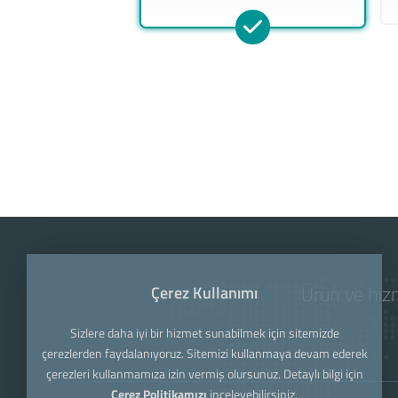
Ürün ve hizm
Çerez Kullanımı
Sizlere daha iyi bir hizmet sunabilmek için sitemizde
çerezlerden faydalanıyoruz. Sitemizi kullanmaya devam ederek
çerezleri kullanmamıza izin vermiş olursunuz. Detaylı bilgi için
Çerez Politikamızı
inceleyebilirsiniz.