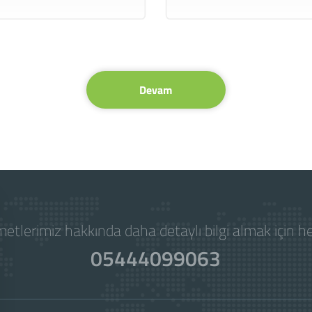
Devam
etlerimiz hakkında daha detaylı bilgi almak için 
05444099063