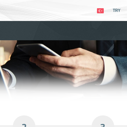
TRY
2
3