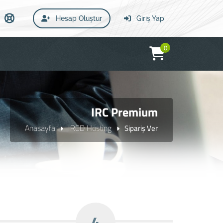
Hesap Oluştur
Giriş Yap
0
IRC Premium
Anasayfa
IRCD Hosting
Sipariş Ver
4