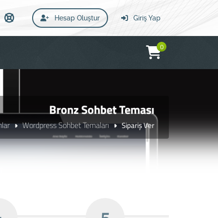
Hesap Oluştur
Giriş Yap
0
Bronz Sohbet Teması
mlar
Wordpress Sohbet Temaları
Sipariş Ver
4
5