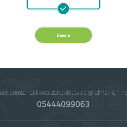
Devam
etlerimiz hakkında daha detaylı bilgi almak için 
05444099063