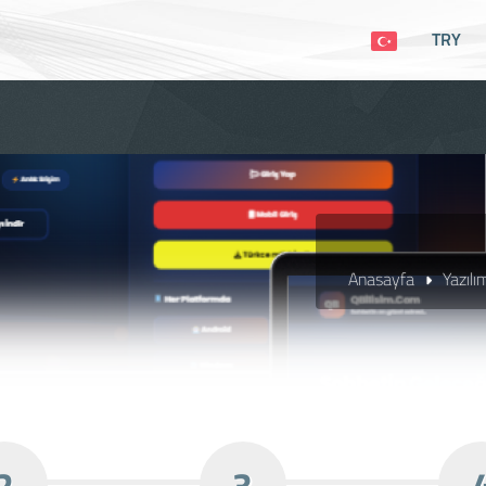
TRY
Anasayfa
Yazılı
2
3