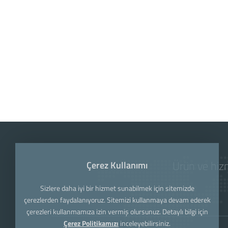
Ürün ve hizm
Çerez Kullanımı
Sizlere daha iyi bir hizmet sunabilmek için sitemizde
çerezlerden faydalanıyoruz. Sitemizi kullanmaya devam ederek
çerezleri kullanmamıza izin vermiş olursunuz. Detaylı bilgi için
Çerez Politikamızı
inceleyebilirsiniz.