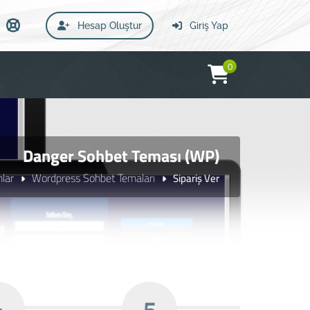
Hesap Oluştur
Giriş Yap
0
Danger Sohbet Teması (WP)
mlar
Wordpress Sohbet Temaları
Sipariş Ver
4
5