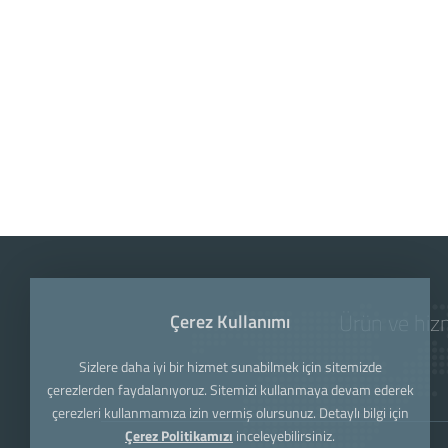
Ürün ve hizm
Çerez Kullanımı
Sizlere daha iyi bir hizmet sunabilmek için sitemizde
çerezlerden faydalanıyoruz. Sitemizi kullanmaya devam ederek
çerezleri kullanmamıza izin vermiş olursunuz. Detaylı bilgi için
Çerez Politikamızı
inceleyebilirsiniz.