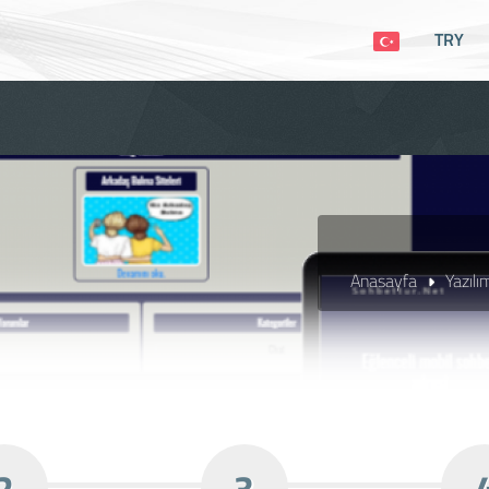
TRY
Anasayfa
Yazılı
2
3