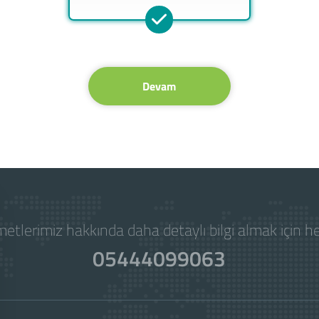
Devam
etlerimiz hakkında daha detaylı bilgi almak için 
05444099063