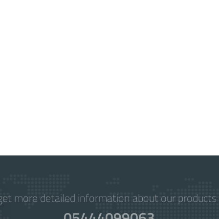
get more detailed information about our products 
05444099063